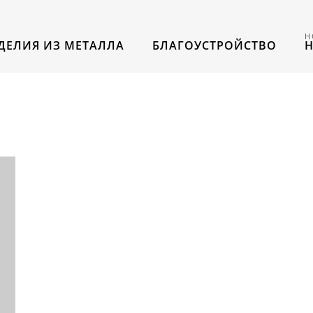
H
ДЕЛИЯ ИЗ МЕТАЛЛА
БЛАГОУСТРОЙСТВО